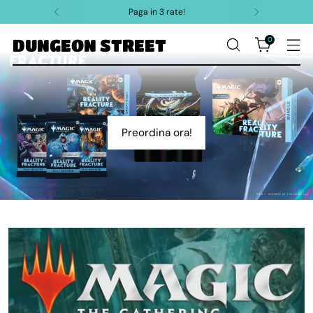
Paga in 3 rate!
0
DUNGEON STREET
Preordina ora!